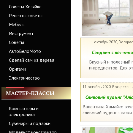
Советы Хозяйке
Рецепты советы
Мебель
Инструмент
Советы
11 октябрь 2020, Воскре
АвтоВелоМото
Сэндвич с ветчино
Сделай сам из дерева
Вкусный и полезный 
ингредиентов. Для эт
Оригами
Электричество
11 октябрь 2020, Воскресень
МАСТЕР-КЛАССЫ
Сливовий пудинг "Аліс
Валентина Хамайко взяла
Компьютеры и
сливовий пудинг з казки 
электроника
Сувениры и подарки
Моделист конструктор