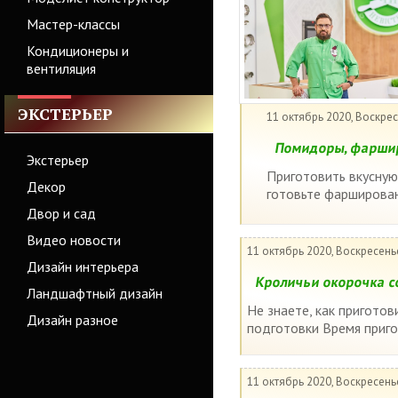
Мастер-классы
Кондиционеры и
вентиляция
ЭКСТЕРЬЕР
11 октябрь 2020, Воскре
Помидоры, фаршир
Экстерьер
Приготовить вкусную 
Декор
готовьте фарширован
Двор и сад
Видео новости
11 октябрь 2020, Воскресень
Дизайн интерьера
Кроличьи окорочка с
Ландшафтный дизайн
Не знаете, как пригото
Дизайн разное
подготовки Время приго
11 октябрь 2020, Воскресень