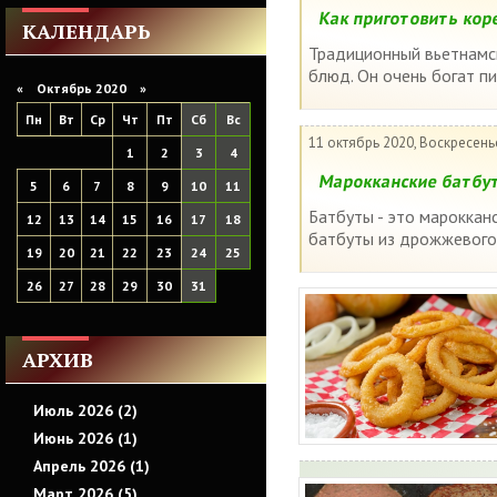
Как приготовить кор
КАЛЕНДАРЬ
Традиционный вьетнамск
блюд. Он очень богат пи
«
Октябрь 2020
»
Пн
Вт
Ср
Чт
Пт
Сб
Вс
11 октябрь 2020, Воскресень
1
2
3
4
Марокканские батбут
5
6
7
8
9
10
11
Батбуты - это мароккан
12
13
14
15
16
17
18
батбуты из дрожжевого 
19
20
21
22
23
24
25
26
27
28
29
30
31
АРХИВ
Июль 2026 (2)
Июнь 2026 (1)
Апрель 2026 (1)
Март 2026 (5)