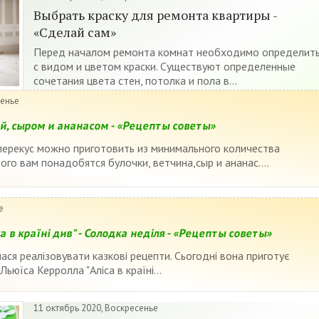
Выбрать краску для ремонта квартиры -
«Сделай сам»
Перед началом ремонта комнат необходимо определить
с видом и цветом краски. Существуют определенные
сочетания цвета стен, потолка и пола в...
сенье
й, сыром и ананасом - «Рецепты советы»
перекус можно приготовить из минимального количества
ого вам понадобятся булочки, ветчина,сыр и ананас....
е
а в країні див" - Солодка неділя - «Рецепты советы»
ся реалізовувати казкові рецепти. Сьогодні вона приготує
Льюїса Керролла "Аліса в країні...
11 октябрь 2020, Воскресенье