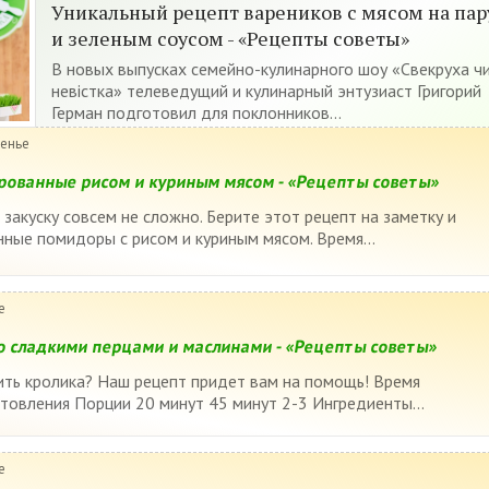
Уникальный рецепт вареников с мясом на пар
и зеленым соусом - «Рецепты советы»
В новых выпусках семейно-кулинарного шоу «Свекруха ч
невістка» телеведущий и кулинарный энтузиаст Григорий
Герман подготовил для поклонников...
сенье
ованные рисом и куриным мясом - «Рецепты советы»
закуску совсем не сложно. Берите этот рецепт на заметку и
ные помидоры с рисом и куриным мясом. Время...
е
о сладкими перцами и маслинами - «Рецепты советы»
вить кролика? Наш рецепт придет вам на помощь! Время
товления Порции 20 минут 45 минут 2-3 Ингредиенты...
е