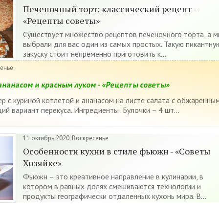
Печеночный торт: классический рецепт -
«Рецепты советы»
Существует множество рецептов печеночного торта, а 
выбрали для вас один из самых простых. Такую пикантну
закуску стоит непременно приготовить к...
сенье
ананасом и красным луком - «Рецепты советы»
р с куриной котлетой и ананасом на листе салата с обжаренны
й вариант перекуса. Ингредиенты: Булочки – 4 шт...
11 октябрь 2020, Воскресенье
Особенности кухни в стиле фьюжн - «Советы
Хозяйке»
Фьюжн – это креативное направление в кулинарии, в
котором в равных долях смешиваются технологии и
продукты географически отдаленных кухонь мира. В...