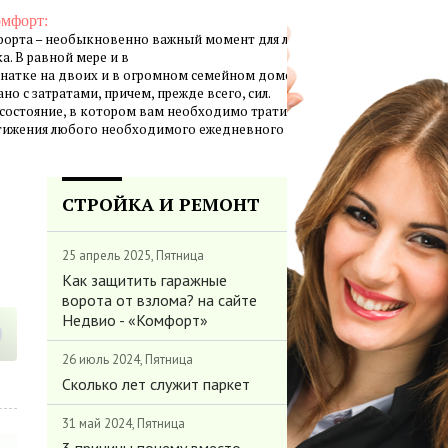
омфорт:
орта – необыкновенно важный момент для личной жизни
а. В равной мере и в
натке на двоих и в огромном семейном доме создание
но с затратами, причем, прежде всего, сил.
 состояние, в котором вам необходимо тратить минимум
стижения любого необходимого ежедневного результата.
СТРОЙКА И РЕМОНТ
25 апрель 2025, Пятница
Как защитить гаражные
ворота от взлома? на сайте
Недвио - «Комфорт»
26 июль 2024, Пятница
Сколько лет служит паркет
31 май 2024, Пятница