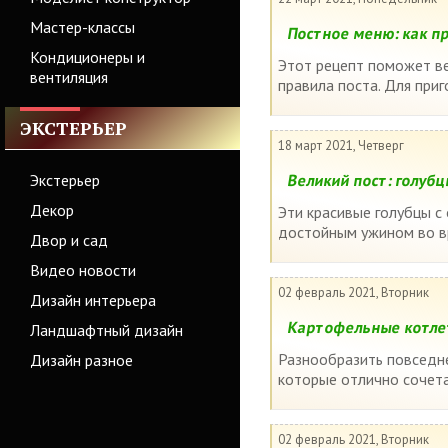
Мастер-классы
Постное меню: как п
Кондиционеры и
Этот рецепт поможет в
вентиляция
правила поста. Для при
ЭКСТЕРЬЕР
18 март 2021, Четверг
Экстерьер
Великий пост: голубц
Декор
Эти красивые голубцы с 
достойным ужином во вр
Двор и сад
Видео новости
02 февраль 2021, Вторник
Дизайн интерьера
Картофельные котлет
Ландшафтный дизайн
Разнообразить повседн
Дизайн разное
которые отлично сочета
02 февраль 2021, Вторник