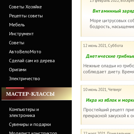
13 февраль 2022, Воскре
Советы Хозяйке
Витаминный заряд
Рецепты советы
Море цитрусовых соб
Мебель
бодрость, насыщение
Инструмент
Советы
12 июнь 2021, Суббота
АвтоВелоМото
Диетические грибные
Сделай сам из дерева
Нежные оладьи из грибо
Оригами
соблюдает диету. Время
Электричество
10 июнь 2021, Четверг
МАСТЕР-КЛАССЫ
Икра из яблок и морк
Компьютеры и
Простейший рецепт приг
электроника
прекрасной закуской к 
Сувениры и подарки
Моделист конструктор
22 март 2021, Понедельник