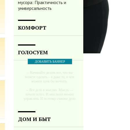
мусора: Практичность и
универсальность
КОМФОРТ
ГОЛОСУЕМ
ДОБАВИТЬ БАННЕР
-- Начинайте делать все, что вы
можете сделать – и даже то, о чем
можете хотя бы мечтать.
-- Все дело в мыслях. Мысль —
начало всего. И мыслями можно
управлять. И поэтому главное дело
совершенствования: работать над
мыслями.
-- Идите уверенно по направлению к
ДОМ И БЫТ
мечте. Живите той жизнью, которую
вы сами себе придумали.