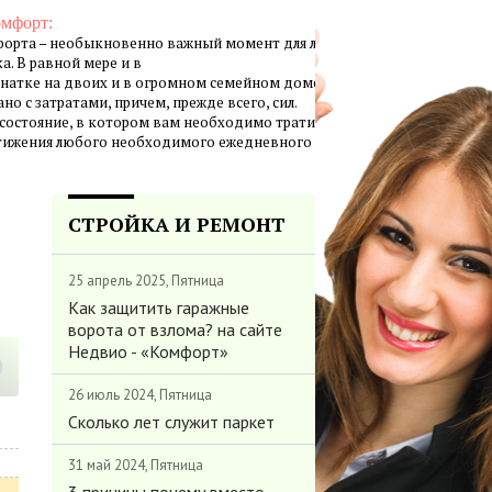
омфорт:
орта – необыкновенно важный момент для личной жизни
а. В равной мере и в
натке на двоих и в огромном семейном доме создание
но с затратами, причем, прежде всего, сил.
 состояние, в котором вам необходимо тратить минимум
стижения любого необходимого ежедневного результата.
СТРОЙКА И РЕМОНТ
25 апрель 2025, Пятница
Как защитить гаражные
ворота от взлома? на сайте
Недвио - «Комфорт»
26 июль 2024, Пятница
Сколько лет служит паркет
31 май 2024, Пятница