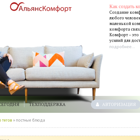
Как создать к
Создание комф
любого человек
маленькой ком
комфорта связа
Комфорт – это
усилий для до
подробнее...
СЕГОДНЯ
ТЕХПОДДЕРЖКА
АВТОРИЗАЦИЯ
 тегов
» постные блюда