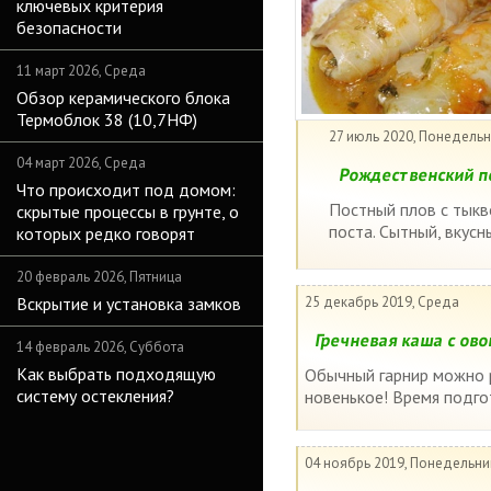
ключевых критерия
безопасности
11 март 2026, Среда
Обзор керамического блока
Термоблок 38 (10,7НФ)
27 июль 2020, Понедель
04 март 2026, Среда
Рождественский по
Что происходит под домом:
Постный плов с тыкв
скрытые процессы в грунте, о
поста. Сытный, вкусн
которых редко говорят
20 февраль 2026, Пятница
Вскрытие и установка замков
25 декабрь 2019, Среда
Гречневая каша с ов
14 февраль 2026, Суббота
Как выбрать подходящую
Обычный гарнир можно р
систему остекления?
новенькое! Время подго
04 ноябрь 2019, Понедельни