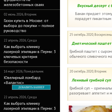
железобетонных сваях
Вкусный десерт с 
Банан придает этому
02 июнь 2026, Вторник
порадует пикантным 
Газон купить в Москве: от
выбора до покупки — полное
руководство
25 октябрь 2020, Воскресень
22 апрель 2026, Среда
Диетический паштет 
Как выбрать клинику
Грибной паштет с сыром
лазерной эпиляции в Перми: 3
обычного сливочного мас
ключевых критерия
безопасности
16 март 2026, Понедельник
20 октябрь 2020, Вторник
Ювелирный ломбард
Ленивый грибной суп
«Валантис»
Грибной суп – оригинал
ДОБАВИТЬ БАННЕР
разогревает аппетит и 
22 апрель 2026, Среда
Как выбрать клинику
лазерной эпиляции в Перми: 3