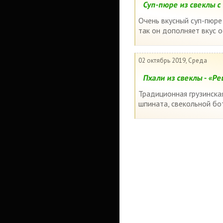
Суп-пюре из свеклы с
Очень вкусный суп-пюре
так он дополняет вкус о
02 октябрь 2019, Среда
Пхали из свеклы - «Р
Традиционная грузинская
шпината, свекольной бот