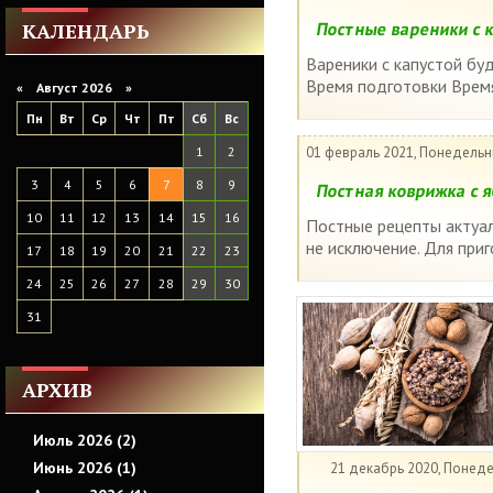
КАЛЕНДАРЬ
Постные вареники с 
Вареники с капустой буд
Время подготовки Время
«
Август 2026 »
Пн
Вт
Ср
Чт
Пт
Сб
Вс
1
2
01 февраль 2021, Понедельн
3
4
5
6
7
8
9
Постная коврижка с 
10
11
12
13
14
15
16
Постные рецепты актуал
не исключение. Для при
17
18
19
20
21
22
23
24
25
26
27
28
29
30
31
АРХИВ
Июль 2026 (2)
Июнь 2026 (1)
21 декабрь 2020, Понед